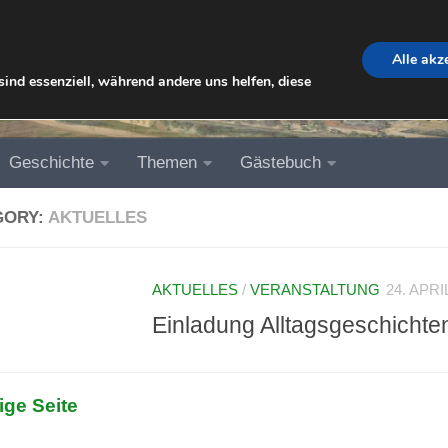
Alle akz
ind essenziell, während andere uns helfen, diese
Geschichte
Themen
Gästebuch
GORY:
AKTUELLES
AKTUELLES
/
VERANSTALTUNG
24. APRI
Einladung Alltagsgeschichte
ige Seite