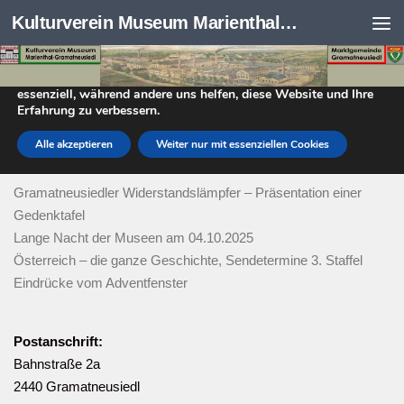
Kulturverein Museum Marienthal-Gramatneusiedl
Datenschutzeinstellungen
Skip to content
Wir nutzen Cookies auf unserer Website. Einige von ihnen sind
essenziell, während andere uns helfen, diese Website und Ihre
Erfahrung zu verbessern.
DER KULTURVEREIN
Alle akzeptieren
Weiter nur mit essenziellen Cookies
Aktuelles
Gramatneusiedler Widerstandslämpfer – Präsentation einer
Gedenktafel
Lange Nacht der Museen am 04.10.2025
Österreich – die ganze Geschichte, Sendetermine 3. Staffel
Eindrücke vom Adventfenster
Postanschrift:
Bahnstraße 2a
2440 Gramatneusiedl