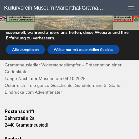
DATENSCHUTZEINSTELLUNGEN
Kulturverein Museum Marienthal-Gramatneusiedl
Skip to content
Wir nutzen Cookies auf unserer Website. Einige von ihnen sind
essenziell, während andere uns helfen, diese Website und Ihre
Erfahrung zu verbessern.
DER KULTURVEREIN
Alle akzeptieren
Weiter nur mit essenziellen Cookies
Aktuelles
Gramatneusiedler Widerstandslämpfer – Präsentation einer
Gedenktafel
Lange Nacht der Museen am 04.10.2025
Österreich – die ganze Geschichte, Sendetermine 3. Staffel
Eindrücke vom Adventfenster
Postanschrift:
Bahnstraße 2a
2440 Gramatneusiedl
Kontakt: