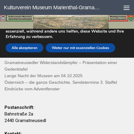
DATENSCHUTZEINSTELLUNGEN
Kulturverein Museum Marienthal-Gramatneusiedl
Skip to content
Wir nutzen Cookies auf unserer Website. Einige von ihnen sind
essenziell, während andere uns helfen, diese Website und Ihre
Erfahrung zu verbessern.
DER KULTURVEREIN
Alle akzeptieren
Weiter nur mit essenziellen Cookies
Aktuelles
Gramatneusiedler Widerstandslämpfer – Präsentation einer
Gedenktafel
Lange Nacht der Museen am 04.10.2025
Österreich – die ganze Geschichte, Sendetermine 3. Staffel
Eindrücke vom Adventfenster
Postanschrift:
Bahnstraße 2a
2440 Gramatneusiedl
Kontakt: