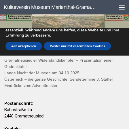
DATENSCHUTZEINSTELLUNGEN
Kulturverein Museum Marienthal-Gramatneusiedl
Skip to content
Wir nutzen Cookies auf unserer Website. Einige von ihnen sind
essenziell, während andere uns helfen, diese Website und Ihre
Erfahrung zu verbessern.
DER KULTURVEREIN
Alle akzeptieren
Weiter nur mit essenziellen Cookies
Aktuelles
Gramatneusiedler Widerstandslämpfer – Präsentation einer
Gedenktafel
Lange Nacht der Museen am 04.10.2025
Österreich – die ganze Geschichte, Sendetermine 3. Staffel
Eindrücke vom Adventfenster
Postanschrift:
Bahnstraße 2a
2440 Gramatneusiedl
Kontakt: